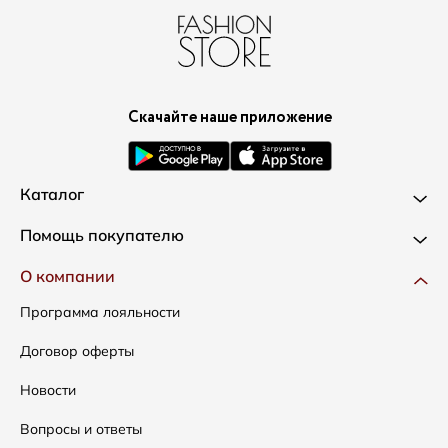
Скачайте наше приложение
Каталог
Новинки
Помощь покупателю
Одежда
Доставка и оплата
О компании
Сумки
Как оформить заказ
Программа лояльности
Аксессуары
Условия возвратов
Договор оферты
Скидки
Таблица размеров
Новости
Уход за одеждой
Вопросы и ответы