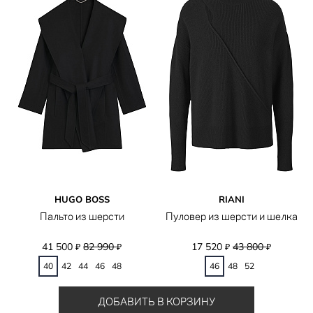
HUGO BOSS
RIANI
Пальто из шерсти
Пуловер из шерсти и шелка
41 500
82 990
17 520
43 800
₽
₽
₽
₽
40
42
44
46
48
46
48
52
ДОБАВИТЬ В КОРЗИНУ