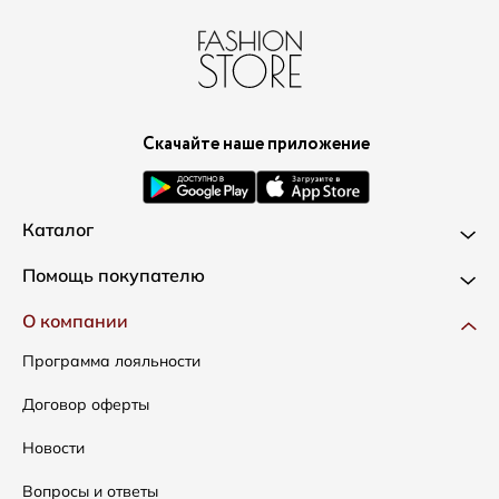
Скачайте наше приложение
Каталог
Новинки
Помощь покупателю
Одежда
Доставка и оплата
О компании
Сумки
Как оформить заказ
Программа лояльности
Аксессуары
Условия возвратов
Договор оферты
Распродажа
Таблица размеров
Новости
Подарочные сертификаты
Уход за одеждой
Вопросы и ответы