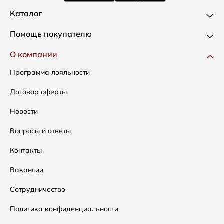
Каталог
Новинки
Помощь покупателю
Одежда
Доставка и оплата
О компании
Сумки
Как оформить заказ
Программа лояльности
Аксессуары
Условия возвратов
Договор оферты
Распродажа
Таблица размеров
Новости
Подарочные сертификаты
Уход за одеждой
Вопросы и ответы
Контакты
Вакансии
Сотрудничество
Политика конфиденциальности