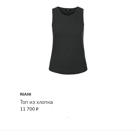
RIANI
Топ из хлопка
11 700
₽