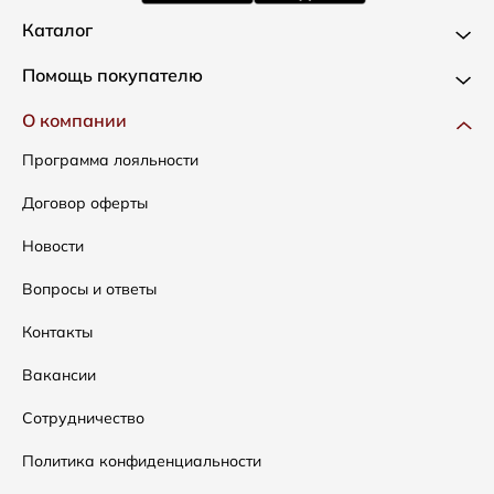
Каталог
Новинки
Помощь покупателю
Одежда
Доставка и оплата
О компании
Сумки
Как оформить заказ
Программа лояльности
Аксессуары
Условия возвратов
Договор оферты
Распродажа
Таблица размеров
Новости
Подарочные сертификаты
Уход за одеждой
Вопросы и ответы
Контакты
Вакансии
Сотрудничество
Политика конфиденциальности