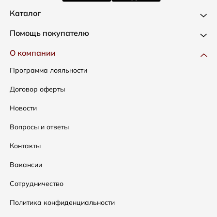
Каталог
Новинки
Помощь покупателю
Одежда
Доставка и оплата
О компании
Сумки
Как оформить заказ
Программа лояльности
Аксессуары
Условия возвратов
Договор оферты
Распродажа
Таблица размеров
Новости
Подарочные сертификаты
Уход за одеждой
Вопросы и ответы
Контакты
Вакансии
Сотрудничество
Политика конфиденциальности