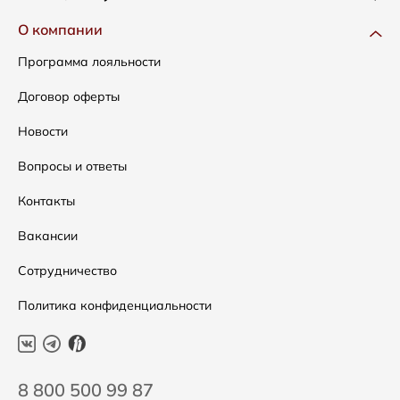
Одежда
Доставка и оплата
О компании
Сумки
Как оформить заказ
Программа лояльности
Аксессуары
Условия возвратов
Договор оферты
Распродажа
Таблица размеров
Новости
Подарочные сертификаты
Уход за одеждой
Вопросы и ответы
Контакты
Вакансии
Сотрудничество
Политика конфиденциальности
8 800 500 99 87