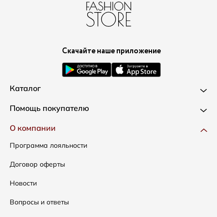
Скачайте наше приложение
Каталог
Новинки
Помощь покупателю
Одежда
Доставка и оплата
О компании
Сумки
Как оформить заказ
Программа лояльности
Аксессуары
Условия возвратов
Договор оферты
Распродажа
Таблица размеров
Новости
Подарочные сертификаты
Уход за одеждой
Вопросы и ответы