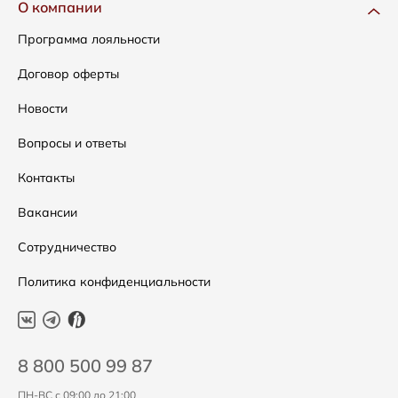
Одежда
Доставка и оплата
О компании
Сумки
Как оформить заказ
Программа лояльности
Аксессуары
Условия возвратов
Договор оферты
Распродажа
Таблица размеров
Новости
Подарочные сертификаты
Уход за одеждой
Вопросы и ответы
Контакты
Вакансии
Сотрудничество
Политика конфиденциальности
8 800 500 99 87
ПН-ВС с 09:00 до 21:00