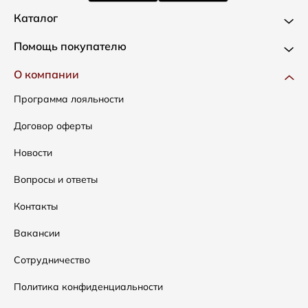
Каталог
Новинки
Помощь покупателю
Одежда
Доставка и оплата
О компании
Сумки
Как оформить заказ
Программа лояльности
Аксессуары
Условия возвратов
Договор оферты
Распродажа
Таблица размеров
Новости
Подарочные сертификаты
Уход за одеждой
Вопросы и ответы
Контакты
Вакансии
Сотрудничество
Политика конфиденциальности