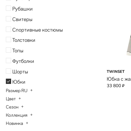
Рубашки
Свитеры
Спортивные костюмы
Толстовки
Топы
Футболки
Шорты
TWINSET
Юбка с ж
Юбки
33 800
₽
Размер RU
Цвет
40
Сезон
бежевый
42
Коллекция
Осень-Зима 2026
белый
44
Новинка
Bogner Fashion
Весна-Лето 2026
бордовый