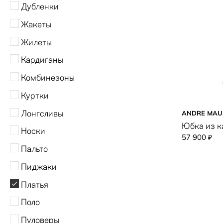
Дубленки
LUISA CERANO
Жакеты
MARIONFASHION
Жилеты
Paul Shark
Кардиганы
RIANI
Комбинезоны
TWENTYFOURHAITCH
Куртки
TWINSET
Лонгсливы
ANDRE MAU
Юбка из 
Носки
57 900
₽
Пальто
Пиджаки
Платья
Поло
Пуловеры