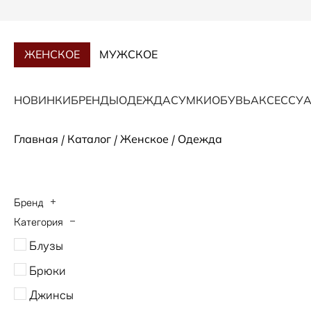
ЖЕНСКОЕ
МУЖСКОЕ
НОВИНКИ
БРЕНДЫ
ОДЕЖДА
СУМКИ
ОБУВЬ
АКСЕССУ
/
/
/
Главная
Каталог
Женское
Одежда
Бренд
Категория
ANDRE MAURICE
Блузы
BOGNER
Брюки
ESCADA
Джинсы
HUGO BOSS