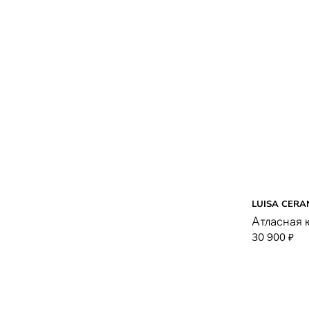
LUISA CERA
Атласная 
30 900
₽