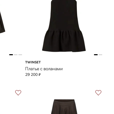
TWINSET
Платье с воланами
29 200
₽