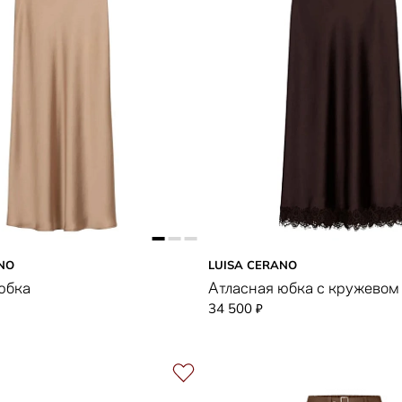
NO
LUISA CERANO
юбка
Атласная юбка с кружевом
34 500
₽