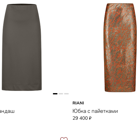
RIANI
андаш
Юбка с пайетками
29 400
₽