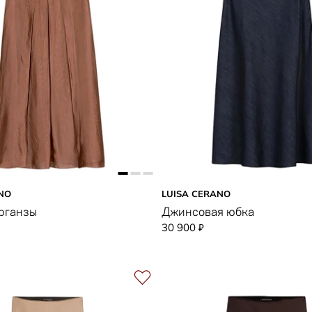
NO
LUISA CERANO
рганзы
Джинсовая юбка
30 900
₽