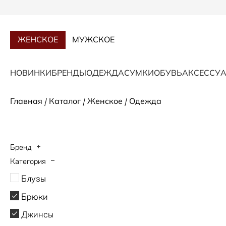
ЖЕНСКОЕ
МУЖСКОЕ
НОВИНКИ
БРЕНДЫ
ОДЕЖДА
СУМКИ
ОБУВЬ
АКСЕССУ
/
/
/
Главная
Каталог
Женское
Одежда
Бренд
Категория
ANDRE MAURICE
Блузы
Bogner
Брюки
ESCADA
Джинсы
HUGO BOSS