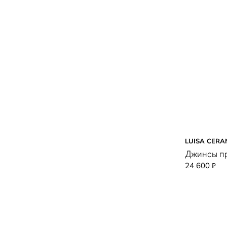
серый
синий
сиреневый
темно-синий
фиолетовый
хаки
черно-белый
черный
LUISA CERA
Джинсы пр
24 600
₽