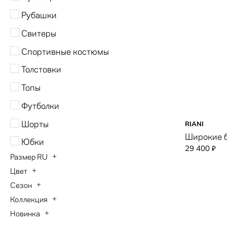
Рубашки
Свитеры
Спортивные костюмы
Толстовки
Топы
Футболки
Шорты
RIANI
Широкие 
Юбки
29 400
₽
Размер RU
Цвет
40
Сезон
бежевый
42
Коллекция
Осень-Зима 2026
белый
44
Новинка
Base Collection
Весна-Лето 2026
бордовый