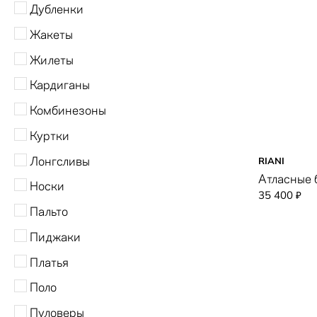
Дубленки
LUISA CERANO
Жакеты
MARIONFASHION
Жилеты
Paul Shark
Кардиганы
RIANI
Комбинезоны
TWINSET
Куртки
Лонгсливы
RIANI
Атласные
Носки
35 400
₽
Пальто
Пиджаки
Платья
Поло
Пуловеры