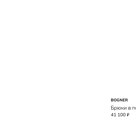
BOGNER
Брюки в п
41 100
₽