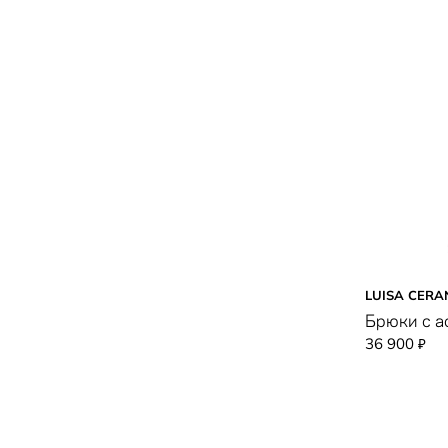
LUISA CERA
Брюки с а
36 900
₽