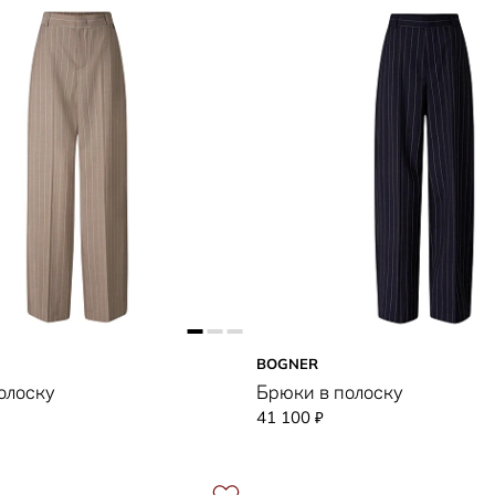
BOGNER
олоску
Брюки в полоску
41 100
₽