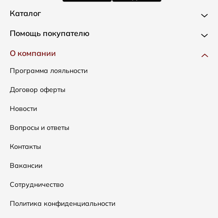
Каталог
Новинки
Помощь покупателю
Одежда
Доставка и оплата
О компании
Сумки
Как оформить заказ
Программа лояльности
Аксессуары
Условия возвратов
Договор оферты
Распродажа
Таблица размеров
Новости
Подарочные сертификаты
Уход за одеждой
Вопросы и ответы
Контакты
Вакансии
Сотрудничество
Политика конфиденциальности