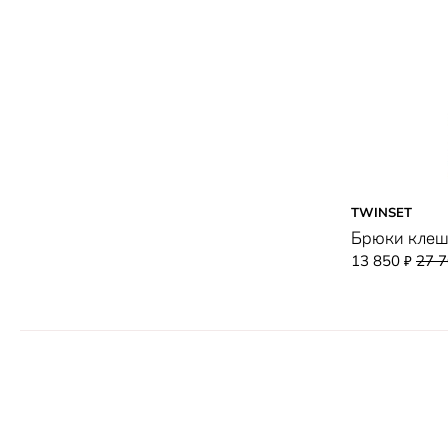
TWINSET
Брюки кле
13 850
27 
₽