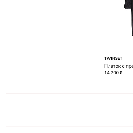
TWINSET
Платок с п
14 200
₽