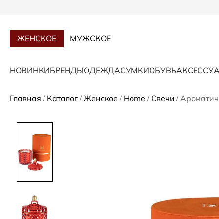
ЖЕНСКОЕ
МУЖСКОЕ
НОВИНКИ
БРЕНДЫ
ОДЕЖДА
СУМКИ
ОБУВЬ
АКСЕССУ
Главная
Каталог
Женское
Home
Свечи
Ароматиче
/
/
/
/
/