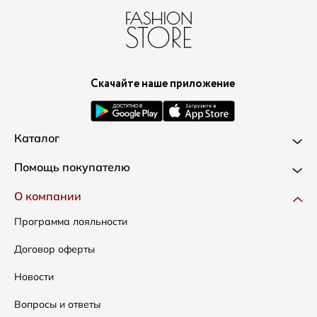
Скачайте наше приложение
Каталог
Новинки
Помощь покупателю
Одежда
Доставка и оплата
О компании
Сумки
Как оформить заказ
Программа лояльности
Аксессуары
Условия возвратов
Договор оферты
Распродажа
Таблица размеров
Новости
Подарочные сертификаты
Уход за одеждой
Вопросы и ответы