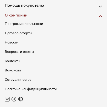
Новинки
Помощь покупателю
Одежда
Доставка и оплата
О компании
Сумки
Как оформить заказ
Программа лояльности
Аксессуары
Условия возвратов
Договор оферты
Распродажа
Таблица размеров
Новости
Подарочные сертификаты
Уход за одеждой
Вопросы и ответы
Контакты
Вакансии
Сотрудничество
Политика конфиденциальности