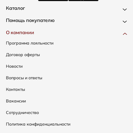
Каталог
Новинки
Помощь покупателю
Одежда
Доставка и оплата
О компании
Сумки
Как оформить заказ
Программа лояльности
Аксессуары
Условия возвратов
Договор оферты
Распродажа
Таблица размеров
Новости
Подарочные сертификаты
Уход за одеждой
Вопросы и ответы
Контакты
Вакансии
Сотрудничество
Политика конфиденциальности