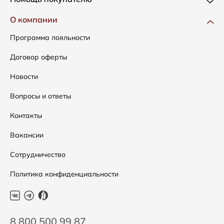
Одежда
Доставка и оплата
О компании
Сумки
Как оформить заказ
Программа лояльности
Аксессуары
Условия возвратов
Договор оферты
Распродажа
Таблица размеров
Новости
Подарочные сертификаты
Уход за одеждой
Вопросы и ответы
Контакты
Вакансии
Сотрудничество
Политика конфиденциальности
8 800 500 99 87